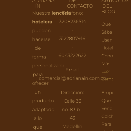
ADRIANA
DE
ARTÍCULOS
ÍN
CONTACTO
DEL
BLOG
Nuestra
lencería
Teléfono:
3208236514
hotelera
Qué
-
pueden
Sábanas
3122807916
hacerse
Usan Los
-
Hoteles:
de
6043222622
Conoce
forma
Más
personalizada
Email:
Leer
para
comercial@adrianain.com.co
Completo
ofrecer
un
Dirección:
Empresas
Que
producto
Calle 33
Venden
adaptado
no. 83 b –
Colchones
43
a lo
Para
Medellín
que