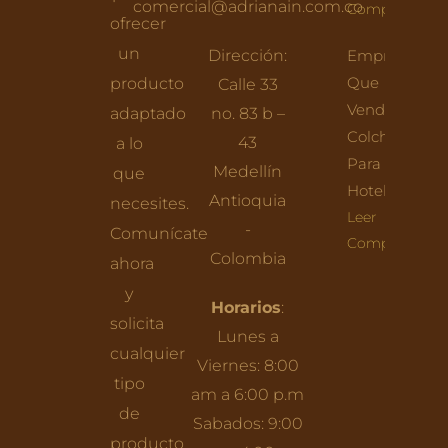
comercial@adrianain.com.co
Completo
ofrecer
un
Dirección:
Empresas
Que
producto
Calle 33
Venden
adaptado
no. 83 b –
Colchones
43
a lo
Para
Medellín
que
Hoteles
Antioquia
necesites.
Leer
-
Comunícate
Completo
Colombia
ahora
y
Horarios
:
solicita
Lunes a
cualquier
Viernes: 8:00
tipo
am a 6:00 p.m
de
Sabados: 9:00
producto