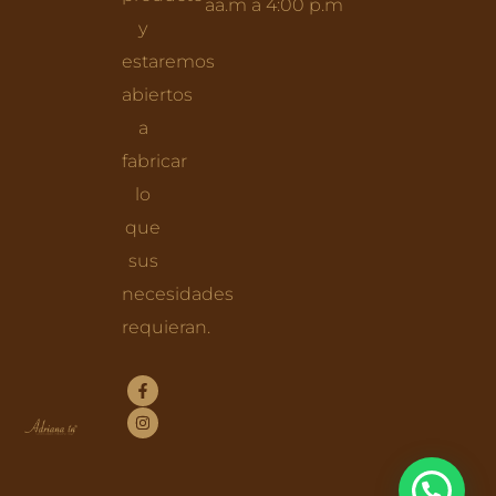
aa.m a 4:00 p.m
y
estaremos
abiertos
a
fabricar
lo
que
sus
necesidades
requieran.
F
I
a
n
c
s
e
t
b
a
o
g
o
r
k
a