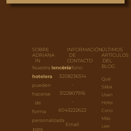
SOBRE
INFORMACIÓN
ÚLTIMOS
ADRIANA
DE
ARTÍCULOS
ÍN
CONTACTO
DEL
BLOG
Nuestra
lencería
Teléfono:
3208236514
hotelera
Qué
-
pueden
Sábanas
3122807916
hacerse
Usan Los
-
Hoteles:
de
6043222622
Conoce
forma
Más
personalizada
Email:
Leer
para