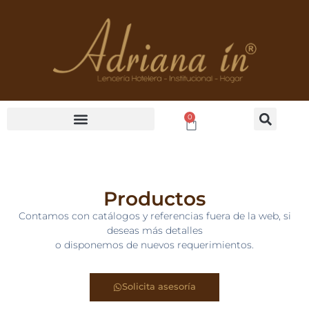
Ir
al
contenido
0
Cart
Productos
Contamos con catálogos y referencias fuera de la web, si
deseas más detalles
o disponemos de nuevos requerimientos.
Solicita asesoría