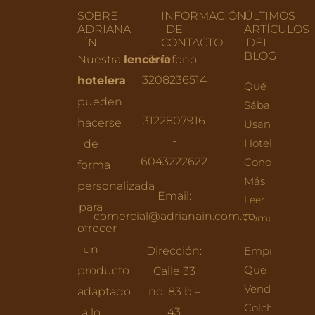
SOBRE
INFORMACIÓN
ÚLTIMOS
ADRIANA
DE
ARTÍCULOS
ÍN
CONTACTO
DEL
BLOG
Nuestra
lencería
Teléfono:
3208236514
hotelera
Qué
-
pueden
Sábanas
3122807916
hacerse
Usan Los
-
Hoteles:
de
6043222622
Conoce
forma
Más
personalizada
Email:
Leer
para
comercial@adrianain.com.co
Completo
ofrecer
un
Dirección:
Empresas
Que
producto
Calle 33
Venden
adaptado
no. 83 b –
Colchones
43
a lo