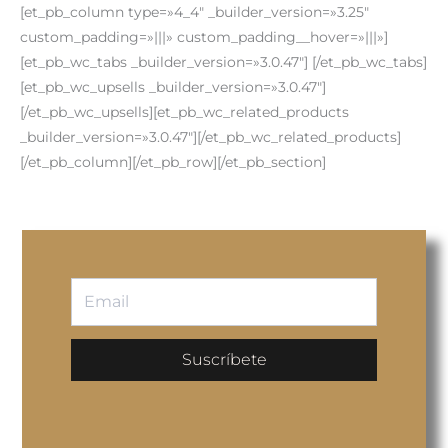
[et_pb_column type=»4_4″ _builder_version=»3.25″
custom_padding=»|||» custom_padding__hover=»|||»]
[et_pb_wc_tabs _builder_version=»3.0.47″] [/et_pb_wc_tabs]
[et_pb_wc_upsells _builder_version=»3.0.47″]
[/et_pb_wc_upsells][et_pb_wc_related_products
_builder_version=»3.0.47″][/et_pb_wc_related_products]
[/et_pb_column][/et_pb_row][/et_pb_section]
Suscríbete