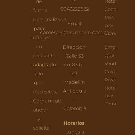
-
Hoteles:
de
6043222622
Conoce
forma
Más
personalizada
Email:
Leer
para
comercial@adrianain.com.co
Completo
ofrecer
un
Dirección:
Empresas
Que
producto
Calle 33
Venden
adaptado
no. 83 b –
Colchones
43
a lo
Para
Medellín
que
Hoteles
Antioquia
necesites.
Leer
-
Comunícate
Completo
Colombia
ahora
y
Horarios
:
solicita
Lunes a