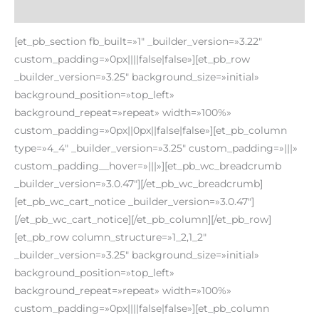
Valoraciones (0)
[et_pb_section fb_built=»1″ _builder_version=»3.22″
custom_padding=»0px||||false|false»][et_pb_row
_builder_version=»3.25″ background_size=»initial»
background_position=»top_left»
background_repeat=»repeat» width=»100%»
custom_padding=»0px||0px||false|false»][et_pb_column
type=»4_4″ _builder_version=»3.25″ custom_padding=»|||»
custom_padding__hover=»|||»][et_pb_wc_breadcrumb
_builder_version=»3.0.47″][/et_pb_wc_breadcrumb]
[et_pb_wc_cart_notice _builder_version=»3.0.47″]
[/et_pb_wc_cart_notice][/et_pb_column][/et_pb_row]
[et_pb_row column_structure=»1_2,1_2″
_builder_version=»3.25″ background_size=»initial»
background_position=»top_left»
background_repeat=»repeat» width=»100%»
custom_padding=»0px||||false|false»][et_pb_column