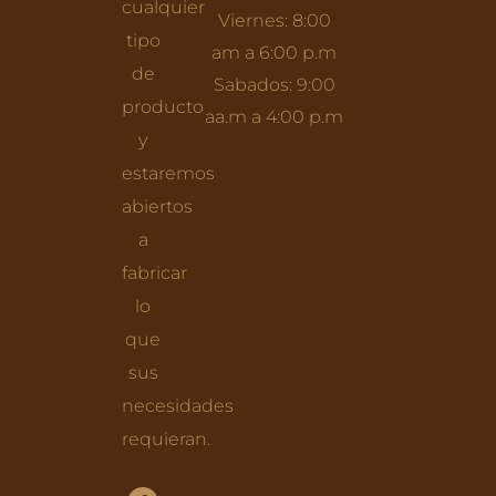
cualquier
Viernes: 8:00
tipo
am a 6:00 p.m
de
Sabados: 9:00
producto
aa.m a 4:00 p.m
y
estaremos
abiertos
a
fabricar
lo
que
sus
necesidades
requieran.
F
I