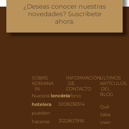
¿Deseas conocer nuestras
novedades? Suscríbete
ahora.
SOBRE
INFORMACIÓN
ÚLTIMOS
ADRIANA
DE
ARTÍCULOS
ÍN
CONTACTO
DEL
BLOG
Nuestra
lencería
Teléfono:
3208236514
hotelera
Qué
-
pueden
Sábanas
3122807916
hacerse
Usan Los